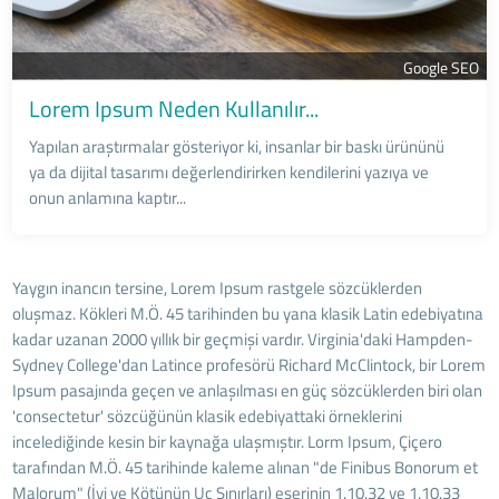
Google SEO
Lorem Ipsum Neden Kullanılır...
Yapılan araştırmalar gösteriyor ki, insanlar bir baskı ürününü
ya da dijital tasarımı değerlendirirken kendilerini yazıya ve
onun anlamına kaptır...
Yaygın inancın tersine, Lorem Ipsum rastgele sözcüklerden
oluşmaz. Kökleri M.Ö. 45 tarihinden bu yana klasik Latin edebiyatına
kadar uzanan 2000 yıllık bir geçmişi vardır. Virginia'daki Hampden-
Sydney College'dan Latince profesörü Richard McClintock, bir Lorem
Ipsum pasajında geçen ve anlaşılması en güç sözcüklerden biri olan
'consectetur' sözcüğünün klasik edebiyattaki örneklerini
incelediğinde kesin bir kaynağa ulaşmıştır. Lorm Ipsum, Çiçero
tarafından M.Ö. 45 tarihinde kaleme alınan "de Finibus Bonorum et
Malorum" (İyi ve Kötünün Uç Sınırları) eserinin 1.10.32 ve 1.10.33