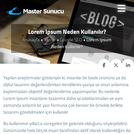
Lorem Ipsum Neden Kullanılır?
Anasayfa
Yazılar
Google SEO
Lorem Ipsum
Neden Kullanılır?
Yapılan araştırmalar gösteriyor ki, insanlar bir baskı ürününü ya da
dijital tasarımı değerlendirirken kendilerini yazıya ve onun anlamına
kaptırmadan objektif değerlendirme yapamıyorlar. Bu nedenle
Lorem Ipsum insanların tasarıma daha iyi odaklanmaları ve aynı
zamanda anlamlı bir yazı formuna çok benzer bir örnekle birlikte
tasarımı görebilmeleri için kullanılır.
Bu kullanımın yıllarca süregelen bir gelenek olduğunu söyleyebiliriz.
Günümüzde hala birçok insan tarafından aktif olarak kullanıldığını da