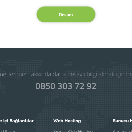
Devam
etlerimiz hakkında daha detaylı bilgi almak için 
0850 303 72 92
e içi Bağlantılar
Web Hosting
Sunucu H
e Ulaşın
Sınırsız Web Hosting
Almanya K