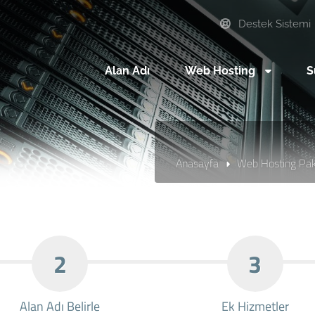
Destek Sistemi
Alan Adı
Web Hosting
S
Anasayfa
Web Hosting Pake
2
3
Alan Adı Belirle
Ek Hizmetler