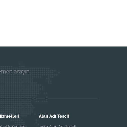
hemen arayın.
izmetleri
Alan Adı Tescil
iralık Sunucu
.com Alan Adı Tescil