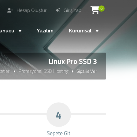
0
Hesap Oluştur
Giriş Yap
unucu
Yazılım
Kurumsal
Linux Pro SSD 3
tleri
Profesyonel SSD Hosting
Sipariş Ver
4
Sepete Git